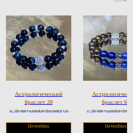
Астрологический
Астрологичес
браслет 20
браслет 67
10 - Индивидуальный подбор камней для
17 - Индивидуальный подбор ка
гармонизации слабых сторон натальной карты
гармонизации слабых сторон натал
и запроса натала
и запроса натала
Подробнее
Подробнее