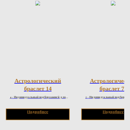
Астрологический
Астрологичес
браслет 14
браслет 72
4 - Индивидуальный подбор камней для
2 - Индивидуальный подбор ка
гармонизации слабых сторон натальной карты
гармонизации слабых сторон натал
и запроса натала
и запроса натала
Подробнее
Подробнее